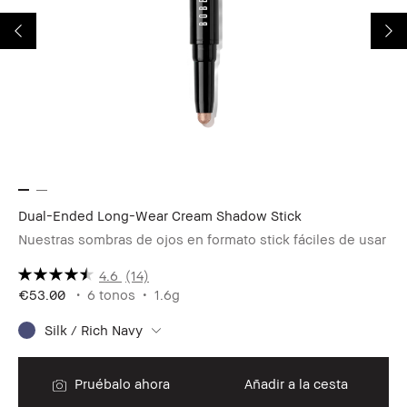
Dual-Ended Long-Wear Cream Shadow Stick
Sm
Nuestras sombras de ojos en formato stick fáciles de usar
Má
4.6
(14)
€53.00
6 tonos
1.6g
Silk / Rich Navy
€4
Pruébalo ahora
Añadir a la cesta