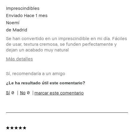
Imprescindibles
Enviado
Hace 1 mes
Noemí
de
Madrid
Se han convertido en un imprescindible en mi día. Fáciles
de usar, textura cremosa, se funden perfectamente y
dejan un acabado muy natural
Más detalles
Edad
45-54
Sí, recomendaría a un amigo
Tipo de piel
Normal
Tono de piel
Muy Claro - Claro
¿Le ha resultado útil este comentario?
Preocupaciones de
Envejecimiento, Manchas
0
0
marcar este comentario
la piel
Beneficios del
Favorecedor y Natural, Fácil de
producto
Utilizar, Larga Duración,
Luminosidad Natural, Resultados
Instantáneos
¿Recibiste algún
No
incentivo o