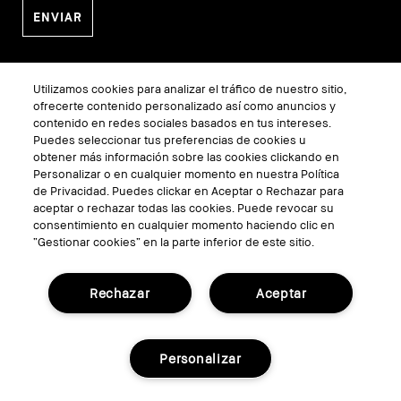
MI BOBBI BROWN
Utilizamos cookies para analizar el tráfico de nuestro sitio,
Bobbi Brown Club
ofrecerte contenido personalizado así como anuncios y
contenido en redes sociales basados en tus intereses.
Mi Cuenta
Puedes seleccionar tus preferencias de cookies u
Localizar mi pedido
obtener más información sobre las cookies clickando en
Personalizar o en cualquier momento en nuestra Política
Bobbi Brown Pro
de Privacidad. Puedes clickar en Aceptar o Rechazar para
Localizador de Tiendas
aceptar o rechazar todas las cookies. Puede revocar su
consentimiento en cualquier momento haciendo clic en
Consultas Virtuales
“Gestionar cookies” en la parte inferior de este sitio.
SÍGUENOS
Rechazar
Aceptar
Personalizar