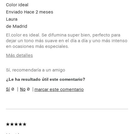
recompensa por
Color ideal
esta reseña?
Enviado
Hace 2 meses
Miembro del Bobbi
Soy miembro del Bobbi Brown
Brown Club
Club y puedo recibir puntos por
Laura
esta reseña
de
Madrid
El.color es ideal. Se difumina super bien, perfecto para
dejar un tono más suave en el día a día y uno más intenso
en ocasiones más especiales.
Más detalles
Edad
35-44
Sí, recomendaría a un amigo
Tipo de piel
Normal
Preocupaciones de la
Envejecimiento
¿Le ha resultado útil este comentario?
piel
0
0
marcar este comentario
Beneficios del
Favorecedor y Natural, Fácil
producto
de Utilizar, Larga Duración
¿Recibiste algún
No
incentivo o
recompensa por esta
reseña?
Miembro del Bobbi
Soy miembro del Bobbi Brown
Brown Club
Club y puedo recibir puntos