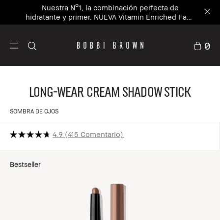
Nuestra Nº1, la combinación perfecta de
hidratante y primer. NUEVA Vitamin Enriched Face
Base+
0
Long-Wear Cream Shadow Stick
SOMBRA DE OJOS
4.9
415 Comentario
Bestseller