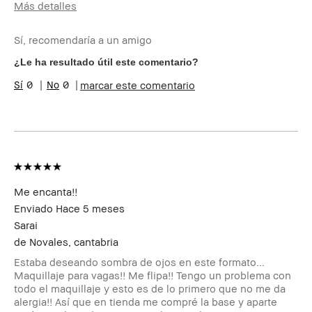
Más detalles
Edad
45-54
Sí, recomendaría a un amigo
Tipo de piel
Seca
Tono de piel
Claro - Medio
¿Le ha resultado útil este comentario?
Preocupaciones de
Envejecimiento, Manchas
0
0
marcar este comentario
la piel
Beneficios del
Favorecedor y Natural, Fácil de
producto
Utilizar, Larga Duración,
Luminosidad Natural, Resultados
Instantáneos
¿Recibiste algún
No
incentivo o
recompensa por
Me encanta!!
esta reseña?
Enviado
Hace 5 meses
Miembro del Bobbi
Soy miembro del Bobbi Brown
Brown Club
Club y puedo recibir puntos por
Sarai
esta reseña
de
Novales, cantabria
Estaba deseando sombra de ojos en este formato...
Maquillaje para vagas!! Me flipa!! Tengo un problema con
todo el maquillaje y esto es de lo primero que no me da
alergia!! Así que en tienda me compré la base y aparte