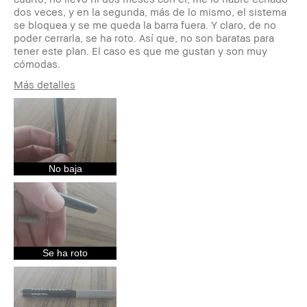
dos veces, y en la segunda, más de lo mismo, el sistema
se bloquea y se me queda la barra fuera. Y claro, de no
poder cerrarla, se ha roto. Así que, no son baratas para
tener este plan. El caso es que me gustan y son muy
cómodas.
Más detalles
Edad
35-44
Tipo de piel
Normal
Tono de piel
Claro - Medio
Preocupaciones de
Envejecimiento, Manchas
la piel
No baja
Beneficios del
Favorecedor y Natural, Fácil de
producto
Utilizar, Larga Duración,
Luminosidad Natural, Resultados
Instantáneos
¿Recibiste algún
No
incentivo o
Se ha roto
recompensa por
esta reseña?