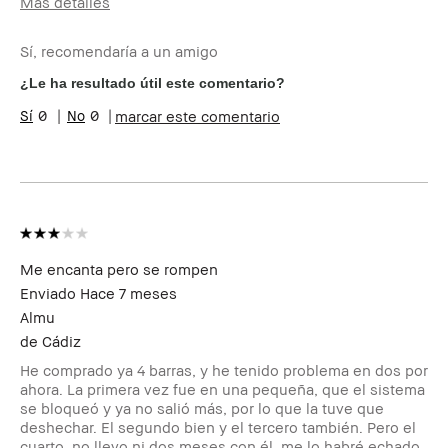
Más detalles
Edad
25-34
Sí, recomendaría a un amigo
Tipo de piel
Normal
¿Recibiste algún
No
¿Le ha resultado útil este comentario?
incentivo o
0
0
marcar este comentario
recompensa por esta
reseña?
Miembro del Bobbi
Soy miembro del Bobbi Brown
Brown Club
Club y puedo recibir puntos
por esta reseña
Me encanta pero se rompen
Enviado
Hace 7 meses
Almu
de
Cádiz
He comprado ya 4 barras, y he tenido problema en dos por
ahora. La primera vez fue en una pequeña, que el sistema
se bloqueó y ya no salió más, por lo que la tuve que
deshechar. El segundo bien y el tercero también. Pero el
cuarto, no llevo ni dos meses con él, me lo habré echado