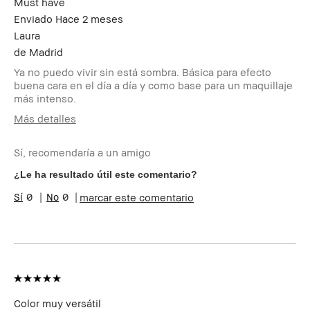
Must have
por esta reseña
Enviado
Hace 2 meses
Laura
de
Madrid
Ya no puedo vivir sin está sombra. Básica para efecto
buena cara en el día a día y como base para un maquillaje
más intenso.
Más detalles
Edad
35-44
Sí, recomendaría a un amigo
Tipo de piel
Normal
Preocupaciones de la
Acné, Envejecimiento
¿Le ha resultado útil este comentario?
piel
0
0
marcar este comentario
Beneficios del
Favorecedor y Natural, Fácil
producto
de Utilizar, Larga Duración,
Luminosidad Natural
¿Recibiste algún
No
incentivo o
recompensa por esta
reseña?
Miembro del Bobbi
Soy miembro del Bobbi Brown
Color muy versátil
Brown Club
Club y puedo recibir puntos