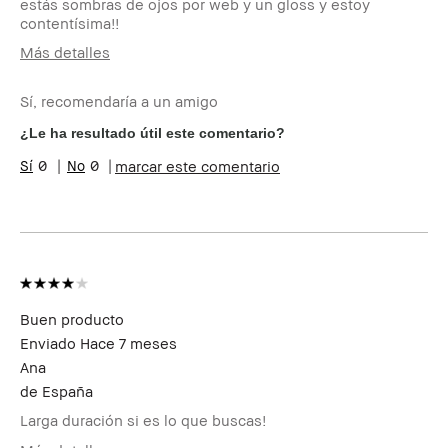
estás sombras de ojos por web y un gloss y estoy
contentísima!!
Más detalles
Edad
35-44
Sí, recomendaría a un amigo
Tipo de piel
Grasa
Tono de piel
Claro - Medio
¿Le ha resultado útil este comentario?
Preocupaciones de la
Manchas, Rojeces, Rosácea
0
0
marcar este comentario
piel
Beneficios del
Favorecedor y Natural, Fácil de
producto
Utilizar, Larga Duración,
Resultados Instantáneos
¿Recibiste algún
No
incentivo o
recompensa por esta
reseña?
Buen producto
Miembro del Bobbi
Soy miembro del Bobbi Brown
Enviado
Hace 7 meses
Brown Club
Club y puedo recibir puntos
por esta reseña
Ana
de
España
Larga duración si es lo que buscas!