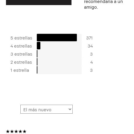
recomendaría a un
amigo.
5 estrellas
371
4 estrellas
34
3 estrellas
3
2 estrellas
4
1 estrella
3