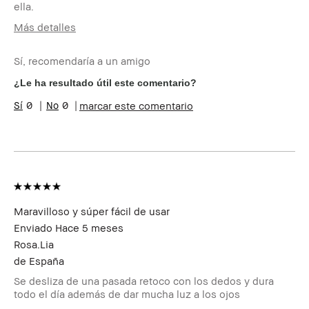
ella.
Más detalles
Edad
55-64
Sí, recomendaría a un amigo
Tipo de piel
Normal
Tono de piel
Claro - Medio
¿Le ha resultado útil este comentario?
Preocupaciones de la
Envejecimiento, Manchas
0
0
marcar este comentario
piel
Beneficios del
Favorecedor y Natural, Fácil
producto
de Utilizar, Larga Duración
¿Recibiste algún
No
incentivo o
recompensa por esta
reseña?
Miembro del Bobbi
Soy miembro del Bobbi Brown
Maravilloso y súper fácil de usar
Brown Club
Club y puedo recibir puntos
Enviado
Hace 5 meses
por esta reseña
Rosa.lia
de
España
Se desliza de una pasada retoco con los dedos y dura
todo el día además de dar mucha luz a los ojos