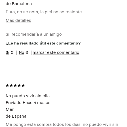
de
Barcelona
Dura, no se nota, la piel no se resiente...
Más detalles
¿Recibiste algún incentivo o
No
recompensa por esta reseña?
Sí, recomendaría a un amigo
¿Le ha resultado útil este comentario?
0
0
marcar este comentario
No puedo vivir sin ella
Enviado
Hace 4 meses
Mer
de
España
Me pongo esta sombra todos los días, no puedo vivir sin