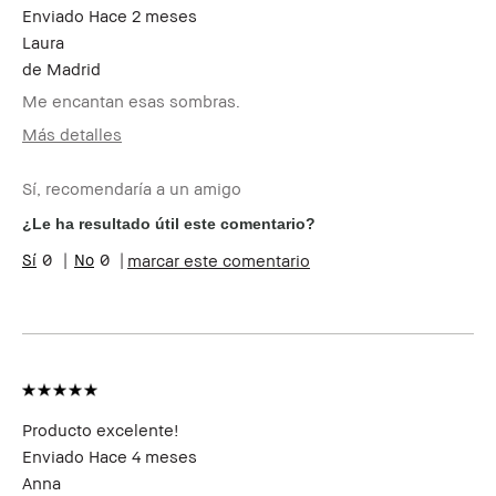
por esta reseña
Enviado
Hace 2 meses
Laura
de
Madrid
Me encantan esas sombras.
Más detalles
Edad
35-44
Sí, recomendaría a un amigo
Tipo de piel
Normal
Preocupaciones de la
Acné, Envejecimiento,
¿Le ha resultado útil este comentario?
piel
Manchas
0
0
marcar este comentario
Beneficios del
Fácil de Utilizar, Larga
producto
Duración
¿Recibiste algún
No
incentivo o
recompensa por esta
reseña?
Miembro del Bobbi
Soy miembro del Bobbi Brown
Brown Club
Club y puedo recibir puntos
Producto excelente!
por esta reseña
Enviado
Hace 4 meses
Anna