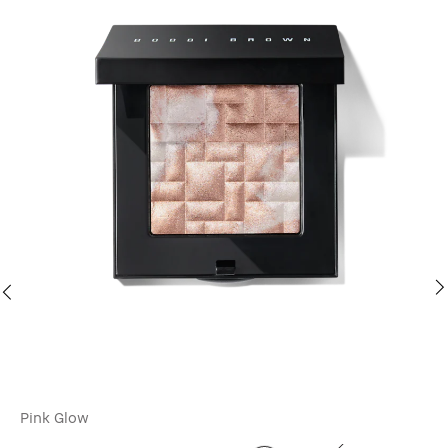
Pink Glow
Go