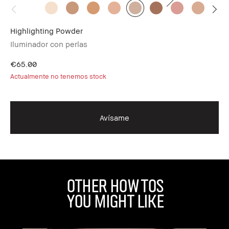
Highlighting Powder
Lo
sar
Iluminador con perlas
Nu
€65.00
€4
Actualmente no tenemos stock
Avísame
Other How Tos
You Might Like