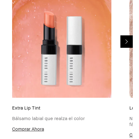
Extra Lip Tint
Lon
Bálsamo labial que realza el color
Nues
fáci
​Comprar Ahora
​Com