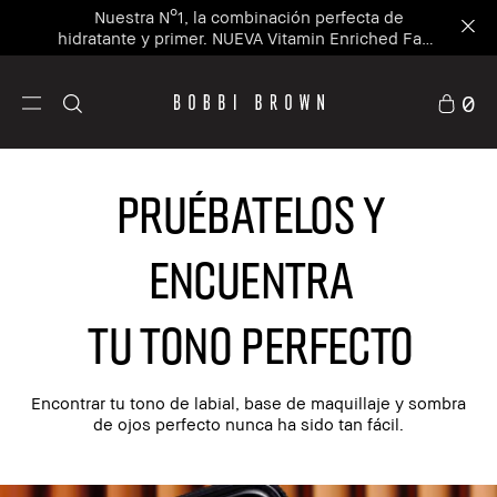
Nuestra Nº1, la combinación perfecta de
hidratante y primer. NUEVA Vitamin Enriched Face
Base+
0
PRUÉBATELOS Y
ENCUENTRA
TU TONO PERFECTO​
Encontrar tu tono de labial, base de maquillaje y sombra
de ojos perfecto nunca ha sido tan fácil.