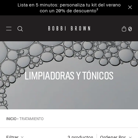
Lista en 5 minutos: personaliza tu kit del verano
con un 20% de descuento²
0
Limpiadoras y Tónicos
INICIO
TRATAMIENTO
Filtrar
3
 productos
Ordenar Por