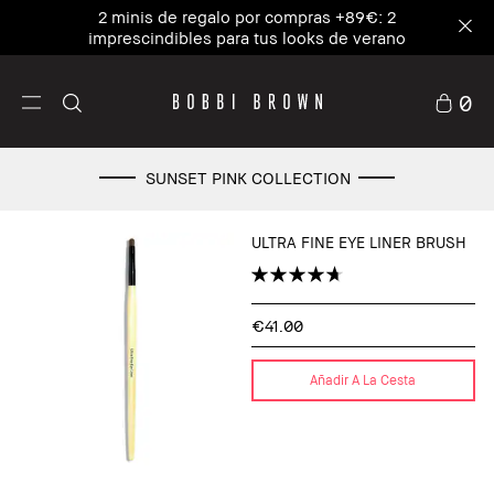
2 minis de regalo por compras +89€: 2
imprescindibles para tus looks de verano
0
SUNSET PINK COLLECTION
ULTRA FINE EYE LINER BRUSH
€41.00
Añadir A La Cesta