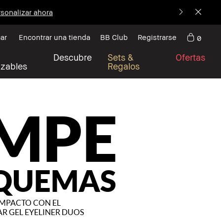
sonalizar ahora
ar
Encontrar una tienda
BB Club
Registrarse
0
Descubre
Sets &
Ofertas
izables
Regalos
MPE
SQUEMAS
IMPACTO CON EL
R GEL EYELINER DUOS