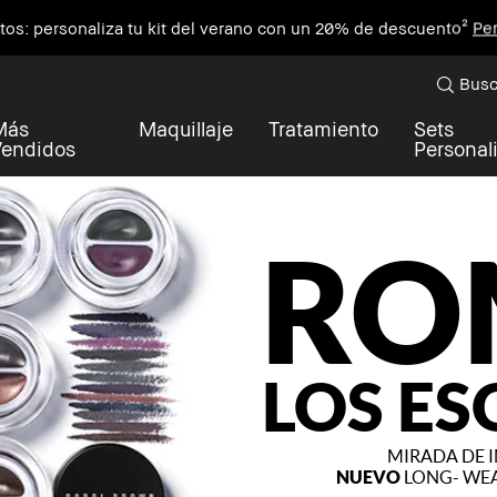
utos: personaliza tu kit del verano con un 20% de descuento²
Per
Busc
Más
Maquillaje
Tratamiento
Sets
Vendidos
Personal
RO
LOS E
MIRADA DE 
NUEVO
LONG- WEA