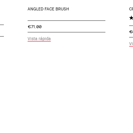
ANGLED FACE BRUSH
C
€71.00
€
Vista rápida
Vi