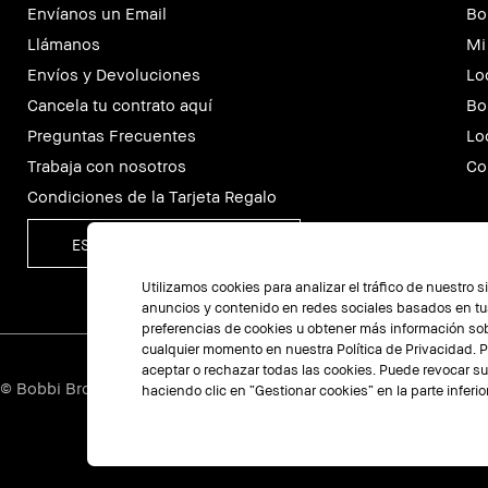
Envíanos un Email
Bo
Llámanos
Mi
Envíos y Devoluciones
Lo
Cancela tu contrato aquí
Bo
Preguntas Frecuentes
Lo
Trabaja con nosotros
Co
Condiciones de la Tarjeta Regalo
ESPAÑA
Utilizamos cookies para analizar el tráfico de nuestro 
anuncios y contenido en redes sociales basados en tus
preferencias de cookies u obtener más información sob
cualquier momento en nuestra Política de Privacidad. 
aceptar o rechazar todas las cookies. Puede revocar 
© Bobbi Brown Professional Cosmetics, Inc. Reservados todos 
haciendo clic en “Gestionar cookies” en la parte inferior