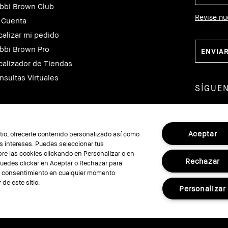
bbi Brown Club
Revise nu
 Cuenta
calizar mi pedido
bbi Brown Pro
calizador de Tiendas
nsultas Virtuales
SÍGUE
Aceptar
sitio, ofrecerte contenido personalizado así como
 intereses. Puedes seleccionar tus
re las cookies clickando en Personalizar o en
Rechazar
Puedes clickar en Aceptar o Rechazar para
su consentimiento en cualquier momento
los derechos en todo el mundo.
TÉRMINOS Y CONDI
 de este sitio.
Personalizar
Gestionar Cookies de