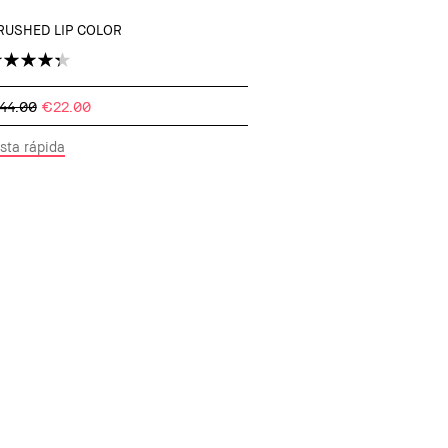
RUSHED LIP COLOR
44.00
€22.00
sta rápida