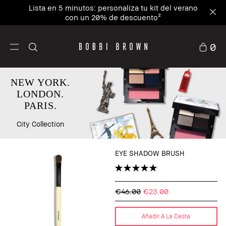
Lista en 5 minutos: personaliza tu kit del verano
con un 20% de descuento²
0
NEW YORK.
LONDON.
PARIS.
City Collection
EYE SHADOW BRUSH
€46.00
€23.00
Añadir A La Cesta