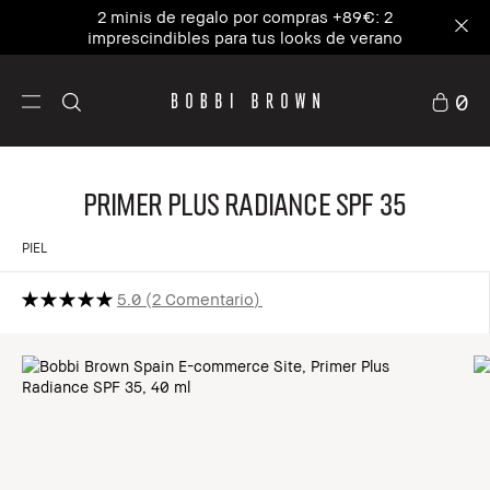
2 minis de regalo por compras +89€: 2
imprescindibles para tus looks de verano
0
Primer Plus Radiance SPF 35
PIEL
5.0
2 Comentario