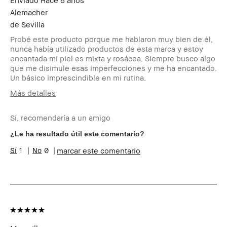
Enviado
Hace 6 años
Alemacher
de
Sevilla
Probé este producto porque me hablaron muy bien de él,
nunca había utilizado productos de esta marca y estoy
encantada mi piel es mixta y rosácea. Siempre busco algo
que me disimule esas imperfecciones y me ha encantado.
Un básico imprescindible en mi rutina.
Más detalles
Edad
19-24
Sí, recomendaría a un amigo
Tipo de piel
Normal
Tono de piel
Medio - Oscuro
¿Le ha resultado útil este comentario?
Preocupaciones
Manchas, Rojeces
1
0
marcar este comentario
de la piel
Beneficios del
Favorecedor y Natural, Fácil de
producto
Utilizar, Luminosidad Natural