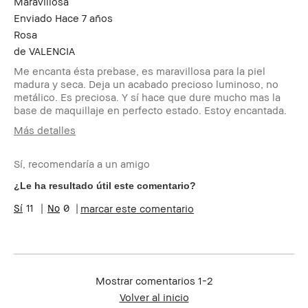
Maravillosa
Enviado
Hace 7 años
Rosa
de
VALENCIA
Me encanta ésta prebase, es maravillosa para la piel
madura y seca. Deja un acabado precioso luminoso, no
metálico. Es preciosa. Y sí hace que dure mucho mas la
base de maquillaje en perfecto estado. Estoy encantada.
Más detalles
Edad
45-54
Sí, recomendaría a un amigo
Tipo de piel
Seca
Tono de piel
Claro - Medio
¿Le ha resultado útil este comentario?
Preocupaciones de la piel
Manchas
11
0
marcar este comentario
Beneficios del producto
Luminosidad Natural
Mostrar comentarios
1-2
Volver al inicio