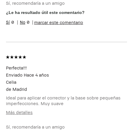
Sí, recomendaría a un amigo
Tipo de piel
Grasa
Tono de piel
Claro - Medio
¿Le ha resultado útil este comentario?
Preocupaciones
Hiperpigmentación, Manchas, Pecas
0
0
marcar este comentario
de la piel
Beneficios del
Favorecedor y Natural, Fácil de
producto
Utilizar, Larga Duración, Luminosidad
Natural, Resultados Instantáneos
Miembro del
Soy miembro del Bobbi Brown Club y
Bobbi Brown
puedo recibir puntos por esta reseña
Club
Perfecta!!!
Enviado
Hace 4 años
Celia
de
Madrid
Ideal para aplicar el corrector y la base sobre pequeñas
imperfecciones. Muy suave
Más detalles
Edad
35-44
Sí, recomendaría a un amigo
Tipo de piel
Grasa