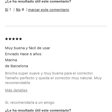
Tono de piel
Medio - Oscuro
¿Le ha resultado útil este comentario?
Preocupaciones
Envejecimiento, Manchas, Rojeces
1
0
marcar este comentario
de la piel
Beneficios del
Fácil de Utilizar, Larga Duración,
producto
Resultados Instantáneos
Muy buena y fácil de usar
Enviado
Hace 6 años
Marina
de
Barcelona
Brocha super suave y muy buena para el corrector.
Tamaño perfecto y queda el corrector muy natural. Muy
recomendable
Más detalles
Edad
25-34
Sí, recomendaría a un amigo
Tipo de piel
Normal
Tono de piel
Claro - Medio
¿Le ha resultado útil este comentario?