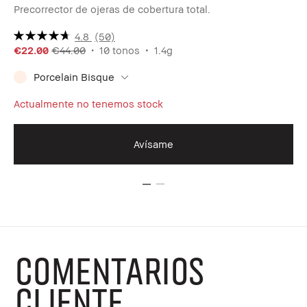
Precorrector de ojeras de cobertura total.
Sti
4.8
(50)
€22.00
€44.00
10 tonos
1.4g
€3
Porcelain Bisque
Actualmente no tenemos stock
Avísame
COMENTARIOS
CLIENTE