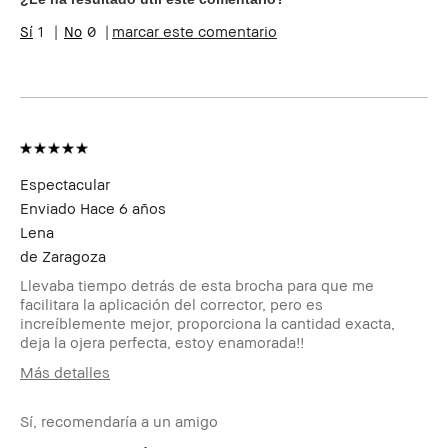
Preocupaciones de
Envejecimiento, Rojeces
1
0
marcar este comentario
la piel
Beneficios del
Fácil de Utilizar, Resultados
producto
Instantáneos
Espectacular
Enviado
Hace 6 años
Lena
de
Zaragoza
Llevaba tiempo detrás de esta brocha para que me
facilitara la aplicación del corrector, pero es
increíblemente mejor, proporciona la cantidad exacta,
deja la ojera perfecta, estoy enamorada!!
Más detalles
Edad
35-44
Sí, recomendaría a un amigo
Tipo de piel
Normal