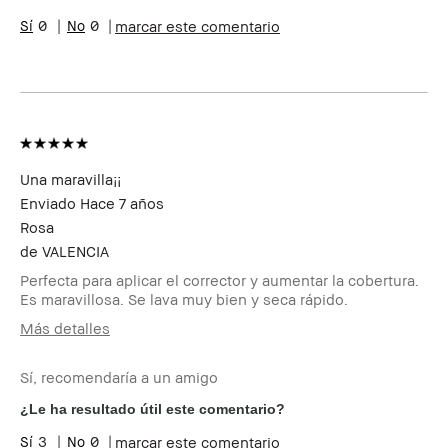
Preocupaciones
Acné, Manchas
0
0
marcar este comentario
de la piel
Beneficios del
Favorecedor y Natural, Fácil de
producto
Utilizar, Resultados Instantáneos
Una maravilla¡¡
Enviado
Hace 7 años
Rosa
de
VALENCIA
Perfecta para aplicar el corrector y aumentar la cobertura.
Es maravillosa. Se lava muy bien y seca rápido.
Más detalles
Edad
45-54
Sí, recomendaría a un amigo
Tipo de piel
Seca
Preocupaciones de la piel
Manchas
¿Le ha resultado útil este comentario?
Beneficios del producto
Fácil de Utilizar
3
0
marcar este comentario