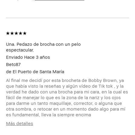
de la piel
Beneficios del
Fácil de Utilizar
producto
Miembro del
Soy miembro del Bobbi Brown Club y
Bobbi Brown
puedo recibir puntos por esta reseña
Club
Una. Pedazo de brocha con un pelo
espectacular.
Enviado
Hace 3 años
Betc87
de
El Puerto de Santa María
Al final me decidí por esta brocheta de Bobby Brown, ya
que había visto la reseñas y algún vídeo de Tik tok , y la
verdad he dado con una brocha para mi cara, en la cual es
fácil de manejar lo que es la zona de la nariz y los ojos
para darme un tanto maquillaje, corrector, o alguna que
otra sombra, o retocar en un momento dado algo para mí
es fundamental, lleva la siempre encima
Más detalles
Edad
35-44