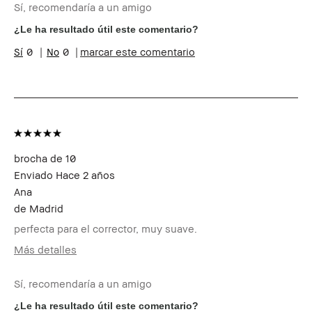
Sí, recomendaría a un amigo
Tipo de piel
Seca
Tono de piel
Claro - Medio
¿Le ha resultado útil este comentario?
Preocupaciones
Rojeces
0
0
marcar este comentario
de la piel
Beneficios del
Fácil de Utilizar
producto
Miembro del
Soy miembro del Bobbi Brown Club y
Bobbi Brown
puedo recibir puntos por esta reseña
Club
brocha de 10
Enviado
Hace 2 años
Ana
de
Madrid
perfecta para el corrector, muy suave.
Más detalles
Edad
45-54
Sí, recomendaría a un amigo
Tipo de piel
Grasa
Tono de piel
Claro - Medio
¿Le ha resultado útil este comentario?