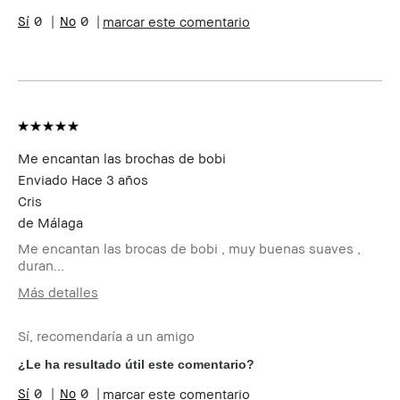
Preocupaciones
Manchas, Rojeces
0
0
marcar este comentario
de la piel
Beneficios del
Fácil de Utilizar
producto
Miembro del
Soy miembro del Bobbi Brown Club y
Bobbi Brown
puedo recibir puntos por esta reseña
Club
Me encantan las brochas de bobi
Enviado
Hace 3 años
Cris
de
Málaga
Me encantan las brocas de bobi , muy buenas suaves ,
duran...
Más detalles
Edad
35-44
Sí, recomendaría a un amigo
Tipo de piel
Muy Seca
Tono de piel
Muy Claro - Claro
¿Le ha resultado útil este comentario?
Preocupaciones
Envejecimiento
0
0
marcar este comentario