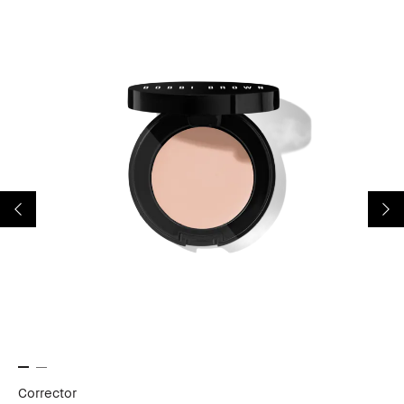
Corrector
Sk