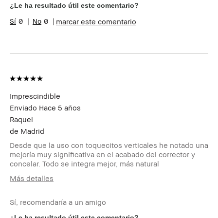
Tono de piel
Claro - Medio
¿Le ha resultado útil este comentario?
Preocupaciones
Envejecimiento, Hiperpigmentación,
0
0
marcar este comentario
de la piel
Manchas, Rojeces
Beneficios del
Favorecedor y Natural, Fácil de
producto
Utilizar, Larga Duración, Resultados
Instantáneos
Imprescindible
Enviado
Hace 5 años
Raquel
de
Madrid
Desde que la uso con toquecitos verticales he notado una
mejoría muy significativa en el acabado del corrector y
concelar. Todo se integra mejor, más natural
Más detalles
Edad
35-44
Sí, recomendaría a un amigo
Tipo de piel
Seca
Tono de piel
Muy Claro - Claro
¿Le ha resultado útil este comentario?