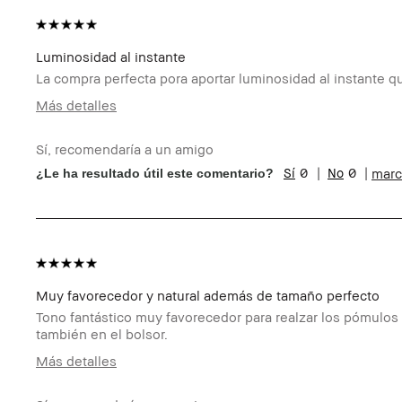
Luminosidad al instante
La compra perfecta pora aportar luminosidad al instante qu
Más detalles
Edad
55-64
Sí, recomendaría a un amigo
Tipo de piel
Normal
0
0
marc
¿Le ha resultado útil este comentario?
Preocupaciones de la piel
Envejecimiento,
Beneficios del producto
Favorecedor y Na
Natural, Resulta
¿Recibiste algún incentivo o
No
recompensa por esta reseña?
Miembro del Bobbi Brown Club
Soy miembro del
puntos por esta
Muy favorecedor y natural además de tamaño perfecto
Tono fantástico muy favorecedor para realzar los pómulos u
también en el bolsor.
Más detalles
Edad
55-64