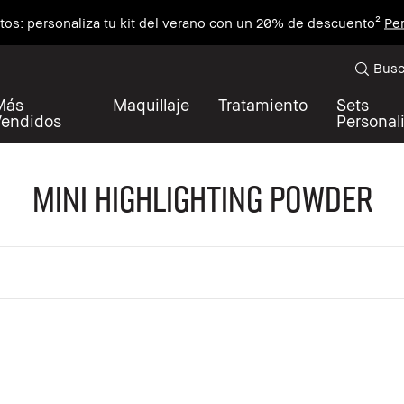
utos: personaliza tu kit del verano con un 20% de descuento²
Per
Busc
Más
Maquillaje
Tratamiento
Sets
Vendidos
Personal
Mini Highlighting Powder