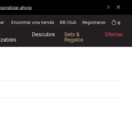
sonalizar ahora
ar
Encontrar una tienda
BB Club
Registrarse
0
Descubre
Sets &
Ofertas
izables
Regalos