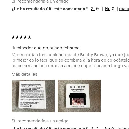
Sí, recomendaría a un amigo
Tipo de piel
Normal
0
0
marc
¿Le ha resultado útil este comentario?
Tono de piel
Muy Claro - Claro
Preocupaciones de la
Envejecimiento, Hiperpigmen
piel
Beneficios del producto
Favorecedor y Natural, Fácil d
Resultados Instantáneos
Miembro del Bobbi
Soy miembro del Bobbi Brown 
Brown Club
reseña
Iluminador que no puede faltarme
Me encantan los iluminadores de Bobby Brown, ya que jueg
lo mejor es lo fácil que se combina a la hora de colocártel
como sensación cremosa a mí me súper encanta tengo var
Más detalles
Edad
35-44
Tipo de piel
Grasa
Tono de piel
Claro - Medio
Preocupaciones
Hiperpigmentación, Manchas, Peca
de la piel
Beneficios del
Brillo e hidratado, Favorecedor y Nat
producto
Luminosidad Natural, Resultados In
Sí, recomendaría a un amigo
Miembro del
Soy miembro del Bobbi Brown Club y
2
0
marc
¿Le ha resultado útil este comentario?