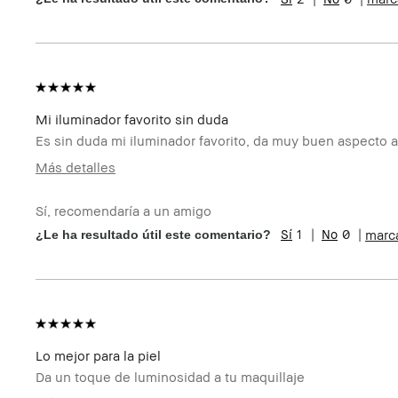
Bobbi Brown Club
Mi iluminador favorito sin duda
Es sin duda mi iluminador favorito, da muy buen aspecto a 
Más detalles
Edad
45-54
Sí, recomendaría a un amigo
Tipo de piel
Normal
1
0
marc
¿Le ha resultado útil este comentario?
Preocupaciones de la
Envejecimiento, Manchas
piel
Beneficios del producto
Favorecedor y Natural, Fácil d
Resultados Instantáneos
Miembro del Bobbi
Soy miembro del Bobbi Brown 
Brown Club
reseña
Lo mejor para la piel
Da un toque de luminosidad a tu maquillaje