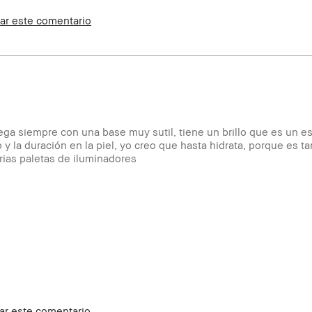
ar este comentario
tación, Rojeces
e Utilizar, Luminosidad Natural,
Club y puedo recibir puntos por esta
a siempre con una base muy sutil, tiene un brillo que es un e
o y la duración en la piel, yo creo que hasta hidrata, porque es t
ias paletas de iluminadores
s
ural, Fácil de Utilizar, Larga Duración,
stantáneos
 puedo recibir puntos por esta reseña
ar este comentario