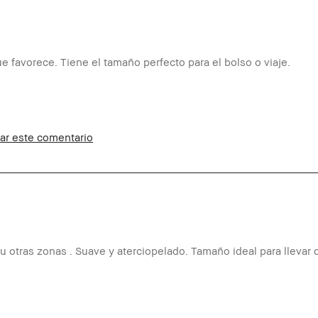
e favorece. Tiene el tamaño perfecto para el bolso o viaje.
ar este comentario
 Manchas, Rojeces
tural, Fácil de Utilizar, Luminosidad
dos Instantáneos
 Bobbi Brown Club y puedo recibir
 reseña
 otras zonas . Suave y aterciopelado. Tamaño ideal para llevar d