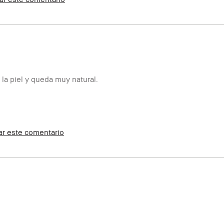
la piel y queda muy natural.
ar este comentario
e Utilizar, Luminosidad Natural,
Club y puedo recibir puntos por esta