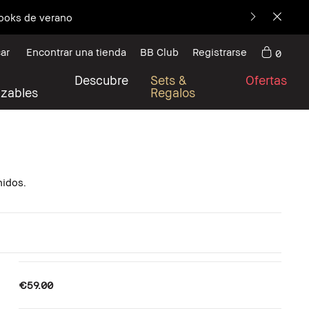
looks de verano
ar
Encontrar una tienda
BB Club
Registrarse
0
Descubre
Sets &
Ofertas
izables
Regalos
nidos.
€59.00