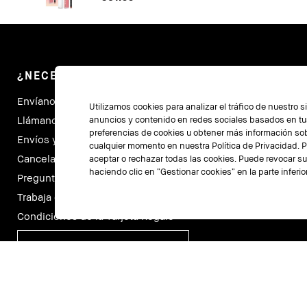
¿NECESITAS AYUDA?
M
Envíanos un Email
Bo
Utilizamos cookies para analizar el tráfico de nuestro 
Llámanos
Mi
anuncios y contenido en redes sociales basados en tus
preferencias de cookies u obtener más información sob
Envíos y Devoluciones
Lo
cualquier momento en nuestra Política de Privacidad. 
Cancela tu contrato aquí
Bo
aceptar o rechazar todas las cookies. Puede revocar 
haciendo clic en “Gestionar cookies” en la parte inferior
Preguntas Frecuentes
Lo
Trabaja con nosotros
Co
Condiciones de la Tarjeta Regalo
ESPAÑA