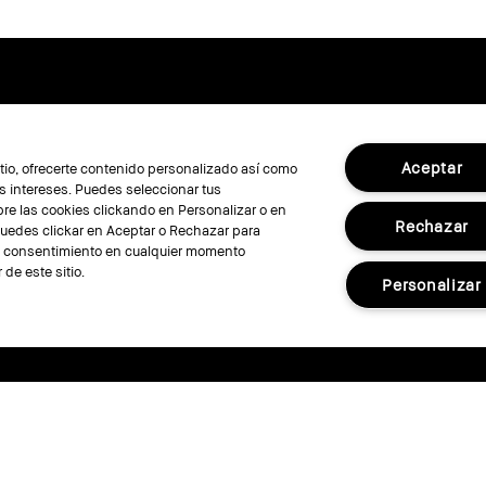
I BOBBI BROWN
bbi Brown Club
Aceptar
sitio, ofrecerte contenido personalizado así como
Revise nu
 Cuenta
 intereses. Puedes seleccionar tus
re las cookies clickando en Personalizar o en
calizar mi pedido
Rechazar
Puedes clickar en Aceptar o Rechazar para
bbi Brown Pro
su consentimiento en cualquier momento
 de este sitio.
calizador de Tiendas
Personalizar
nsultas Virtuales
SÍGUE