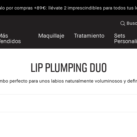
alo por compras +89€: llévate 2 imprescindibles para todos tus 
Busc
Más
Maquillaje
Tratamiento
Sets
Vendidos
Personal
Lip Plumping Duo
mbo perfecto para unos labios naturalmente voluminosos y defi