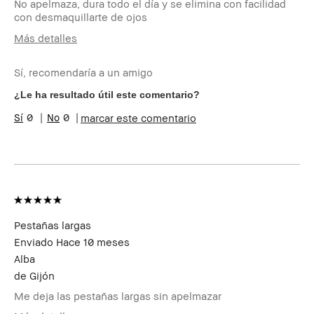
No apelmaza, dura todo el día y se elimina con facilidad
con desmaquillarte de ojos
Más detalles
Edad
35-44
Sí, recomendaría a un amigo
Tipo de piel
Normal
Tono de piel
Claro - Medio
¿Le ha resultado útil este comentario?
Preocupaciones de la
Envejecimiento, Manchas
0
0
marcar este comentario
piel
Beneficios del
Favorecedor y Natural, Fácil
producto
de Utilizar, Larga Duración
¿Recibiste algún
No
incentivo o
recompensa por esta
reseña?
Miembro del Bobbi
Soy miembro del Bobbi Brown
Pestañas largas
Brown Club
Club y puedo recibir puntos
Enviado
Hace 10 meses
por esta reseña
Alba
de
Gijón
Me deja las pestañas largas sin apelmazar