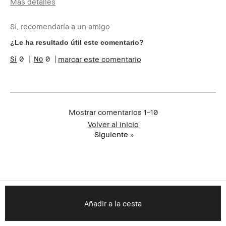
Más detalles
Edad
35-44
Sí, recomendaría a un amigo
Tipo de piel
Muy Seca
Tono de piel
Claro - Medio
¿Le ha resultado útil este comentario?
Preocupaciones
Manchas, Rojeces
0
0
marcar este comentario
de la piel
Beneficios del
Resultados Instantáneos
producto
Miembro del
Soy miembro del Bobbi Brown Club y
Bobbi Brown
puedo recibir puntos por esta reseña
Club
Mostrar comentarios
1-10
Volver al inicio
Siguiente
»
Añadir a la cesta