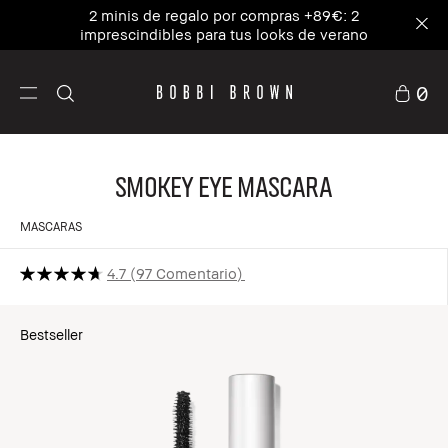
2 minis de regalo por compras +89€: 2
imprescindibles para tus looks de verano
0
Smokey Eye Mascara
MASCARAS
4.7
97 Comentario
Bestseller