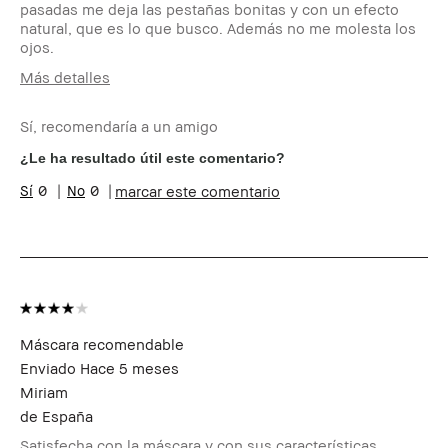
pasadas me deja las pestañas bonitas y con un efecto
natural, que es lo que busco. Además no me molesta los
ojos.
Más detalles
Edad
45-54
Sí, recomendaría a un amigo
Tipo de piel
Normal
Tono de piel
Muy Claro - Claro
¿Le ha resultado útil este comentario?
Preocupaciones de la
Envejecimiento, Manchas,
0
0
marcar este comentario
piel
Rojeces
Beneficios del
Favorecedor y Natural, Fácil de
producto
Utilizar, Larga Duración,
Resultados Instantáneos
¿Recibiste algún
No
incentivo o
recompensa por esta
reseña?
Máscara recomendable
Miembro del Bobbi
Soy miembro del Bobbi Brown
Enviado
Hace 5 meses
Brown Club
Club y puedo recibir puntos
por esta reseña
Miriam
de
España
Satisfecha con la máscara y con sus características