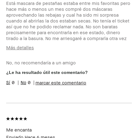
Está mascara de pestañas estaba entre mis favoritas pero
hace más o menos un mes compré dos máscaras
aprovechando las rebajas y cual ha sido mi sorpresa
cuando al abrirlas la dos estaban secas. No tenía el ticket
así que no he podido reclamar nada. No son baratas
precisamente para encontrarla en ese estado, dinero
tirado a la basura. No me arriesgaré a comprarla otra vez
Más detalles
Edad
45-54
No, no recomendaría a un amigo
Tipo de piel
Seca
Tono de piel
Muy Claro -
¿Le ha resultado útil este comentario?
Claro
0
0
marcar este comentario
Preocupaciones de la piel
Envejecimiento,
Manchas
Beneficios del producto
Fácil de Utilizar
¿Recibiste algún incentivo o
No
recompensa por esta reseña?
Me encanta
Enviado
Hace 6 meses