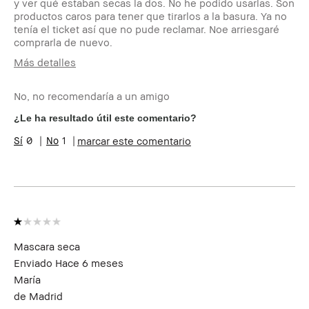
y ver qué estaban secas la dos. No he podido usarlas. Son
productos caros para tener que tirarlos a la basura. Ya no
tenía el ticket así que no pude reclamar. Noe arriesgaré
comprarla de nuevo.
Más detalles
Edad
45-54
No, no recomendaría a un amigo
Tipo de piel
Seca
Preocupaciones de la piel
Envejecimiento,
¿Le ha resultado útil este comentario?
Manchas
0
1
marcar este comentario
Beneficios del producto
Fácil de Utilizar
¿Recibiste algún incentivo o
No
recompensa por esta reseña?
Mascara seca
Enviado
Hace 6 meses
María
de
Madrid