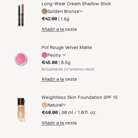
Long-Wear Cream Shadow Stick
Golden Bronze
€42.00
|
1.6g
Añadir a la cesta
Pot Rouge Velvet Matte
Peony
€45.00
|
8.5g
Actualmente no tenemos stock
Añadir a la cesta
Weightless Skin Foundation SPF 15
Natural
€60.00
|
30 ml / 1.0 fl. oz.
Añadir a la cesta