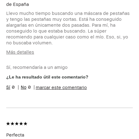
de
España
Llevo mucho tiempo buscando una máscara de pestañas
y tengo las pestañas muy cortas. Está ha conseguido
alargarlas en únicamente dos pasadas. Para mí, ha
conseguido lo que estaba buscando. La súper
recomiendo para cualquier caso como el mío. Eso, si, yo
no buscaba volumen.
Más detalles
Edad
45-54
Sí, recomendaría a un amigo
Tipo de piel
Seca
Tono de piel
Claro - Medio
¿Le ha resultado útil este comentario?
Preocupaciones de la
Envejecimiento
0
0
marcar este comentario
piel
Beneficios del
Favorecedor y Natural, Fácil
producto
de Utilizar, Resultados
Instantáneos
¿Recibiste algún
No
incentivo o
recompensa por esta
reseña?
Perfecta
Miembro del Bobbi
Soy miembro del Bobbi Brown