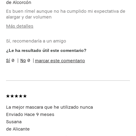
de
Alcorcón
Es buen rímel aunque no ha cumplido mi expectativa de
alargar y dar volumen
Más detalles
Edad
45-54
Sí, recomendaría a un amigo
Tipo de piel
Seca
Tono de piel
Muy Claro - Claro
¿Le ha resultado útil este comentario?
Preocupaciones de la
Envejecimiento
0
0
marcar este comentario
piel
Beneficios del
Larga Duración
producto
¿Recibiste algún
No
incentivo o
recompensa por esta
reseña?
Miembro del Bobbi
Soy miembro del Bobbi Brown
La mejor mascara que he utilizado nunca
Brown Club
Club y puedo recibir puntos
Enviado
Hace 9 meses
por esta reseña
Susana
de
Alicante