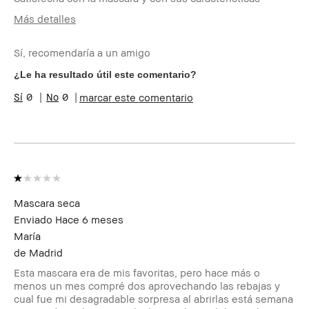
Más detalles
¿Recibiste algún
No
incentivo o
Sí, recomendaría a un amigo
recompensa por esta
¿Le ha resultado útil este comentario?
reseña?
Miembro del Bobbi
Soy miembro del Bobbi Brown
0
0
marcar este comentario
Brown Club
Club y puedo recibir puntos
por esta reseña
Mascara seca
Enviado
Hace 6 meses
María
de
Madrid
Esta mascara era de mis favoritas, pero hace más o
menos un mes compré dos aprovechando las rebajas y
cual fue mi desagradable sorpresa al abrirlas está semana