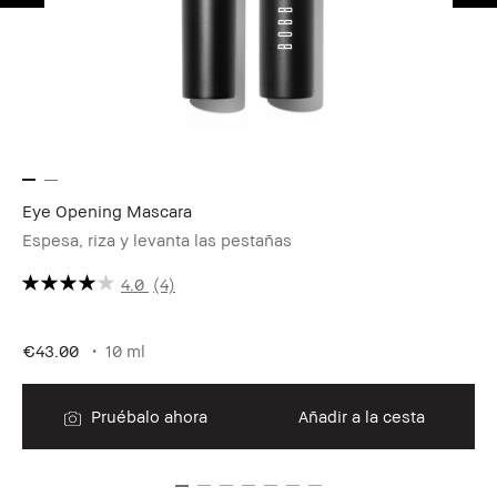
Eye Opening Mascara
Sh
Espesa, riza y levanta las pestañas
Po
4.0
(4)
€5
€43.00
10 ml
Pruébalo ahora
Añadir a la cesta