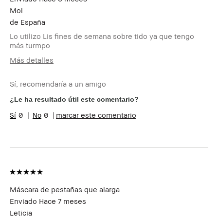
Mol
de
España
Lo utilizo Lis fines de semana sobre tido ya que tengo
más turmpo
Más detalles
Edad
45-54
Sí, recomendaría a un amigo
Tipo de piel
Normal
Tono de piel
Claro - Medio
¿Le ha resultado útil este comentario?
Preocupaciones de la
Envejecimiento, Manchas
0
0
marcar este comentario
piel
Beneficios del
Favorecedor y Natural, Fácil
producto
de Utilizar, Larga Duración
¿Recibiste algún
No
incentivo o
recompensa por esta
reseña?
Miembro del Bobbi
Soy miembro del Bobbi Brown
Máscara de pestañas que alarga
Brown Club
Club y puedo recibir puntos
Enviado
Hace 7 meses
por esta reseña
Leticia