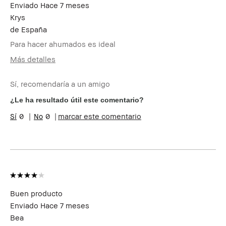
Enviado
Hace 7 meses
Brown Club
Club y puedo recibir puntos
por esta reseña
Krys
de
España
Para hacer ahumados es ideal
Más detalles
Edad
35-44
Sí, recomendaría a un amigo
Tipo de piel
Normal
Tono de piel
Muy Claro - Claro
¿Le ha resultado útil este comentario?
Preocupaciones de la
Envejecimiento
0
0
marcar este comentario
piel
Beneficios del
Favorecedor y Natural, Fácil de
producto
Utilizar, Larga Duración,
Resultados Instantáneos
¿Recibiste algún
No
incentivo o
recompensa por esta
reseña?
Buen producto
Miembro del Bobbi
Soy miembro del Bobbi Brown
Enviado
Hace 7 meses
Brown Club
Club y puedo recibir puntos
por esta reseña
Bea