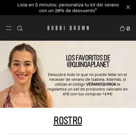
Lista en 5 minutos: personaliza tu kit del verano
con un 20% de descuento²
0
LOS FAVORITOS DE
@QUINOAPLANET
Descubre todo lo que no puede faltar en el
neceser de verano de Isabela. Además, si
utilizas el código
VERANOQUINOA
te
regalamos un set de productos valorado en
61€ con tus compras +69€
ROSTRO