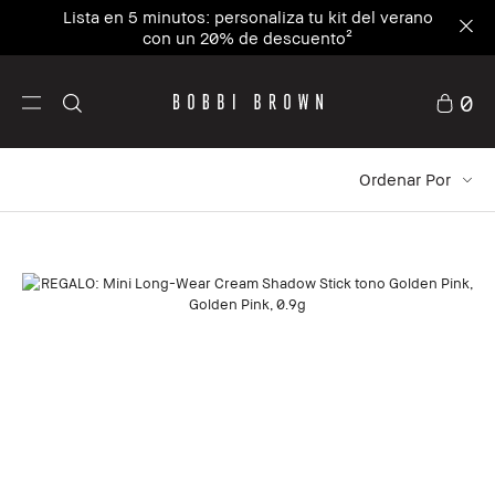
Únete al BB Club y consigue un -20% en tu
primera compra⁴
0
Ordenar Por